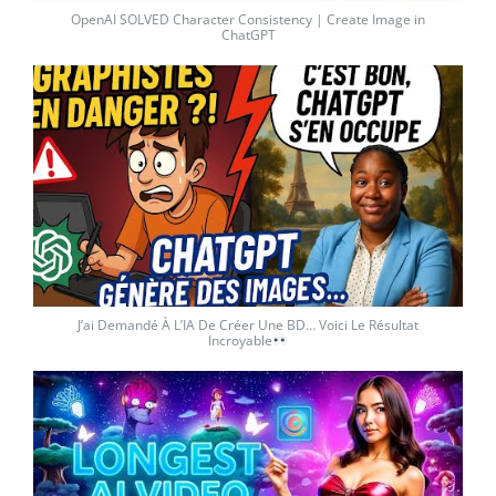
OpenAI SOLVED Character Consistency | Create Image in
ChatGPT
J’ai Demandé À L’IA De Créer Une BD… Voici Le Résultat
Incroyable