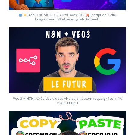
Crée UNE VIDÉO IA VIRAL avec 0€ !
(script en 1 clic,
Images, voix off et vidéo gratuitement).
Veo 3 + N8N : Crée des vidéos virales en automatique grâce à l’IA
(sans coder)