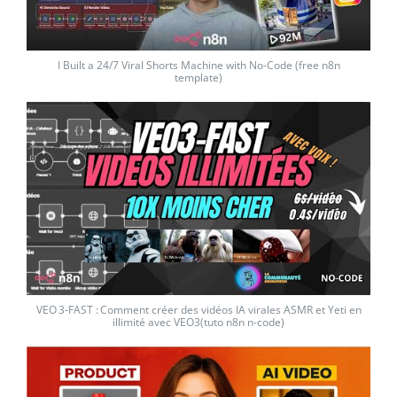
I Built a 24/7 Viral Shorts Machine with No-Code (free n8n
template)
VEO 3‑FAST : Comment créer des vidéos IA virales ASMR et Yeti en
illimité avec VEO3(tuto n8n n-code)