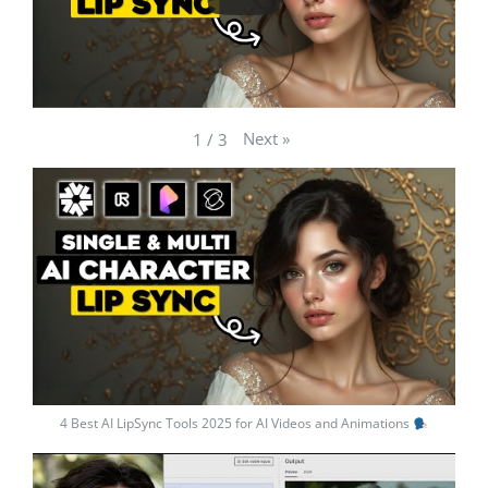
Next
»
1
/
3
4 Best AI LipSync Tools 2025 for AI Videos and Animations