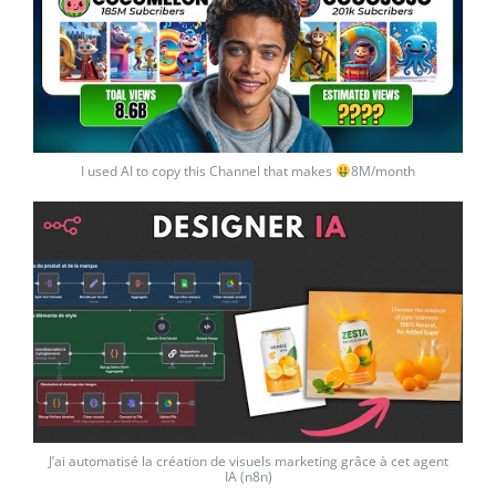
I used AI to copy this Channel that makes
8M/month
J’ai automatisé la création de visuels marketing grâce à cet agent
IA (n8n)