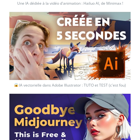
Une IA dédiée à la vidéo d'animation : Hailuo AI, de Minimax !
IA vectorielle dans Adobe Illustrator : TUTO et TEST (c'est fou)