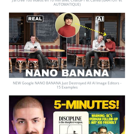
J’ai créé 100 vidéos en 10 min avec ChatGPT et Canva (GRATUIT et
AUTOMATIQUE)
NEW Google NANO BANANA Just Destroyed All AI Image Editors -
15 Examples