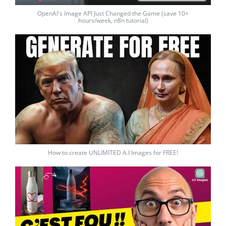
OpenAI's Image API Just Changed the Game (save 10+
hours/week, n8n tutorial)
How to create UNLIMITED A.I Images for FREE!